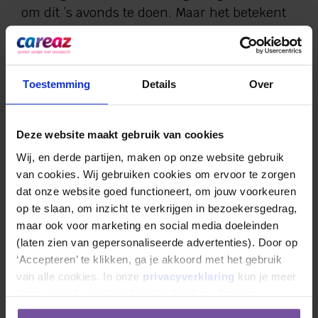
om dit ’s avonds te doen. Maar het betekent
bijvoorbeeld ook: zelf een afspraak voor de
kapper maken, hulpmiddelen, zoals een
rolstoel, zelf schoonmaken en lichte
Toestemming
Details
Over
zorghandelingen zelf blijven doen. Wanneer
iemand hier zelf niet toe in staat is, bieden
naasten de benodigde hulp. Het eigen
Deze website maakt gebruik van cookies
sociale netwerk ondersteunt zoveel mogelijk
Wij, en derde partijen, maken op onze website gebruik 
in het behoud van eigen regie en leefwijze.
van cookies. Wij gebruiken cookies om ervoor te zorgen 
De zorgmedewerkers van de woonlocatie
dat onze website goed functioneert, om jouw voorkeuren 
focussen zich op de zorgtaken die
op te slaan, om inzicht te verkrijgen in bezoekersgedrag, 
overblijven.
maar ook voor marketing en social media doeleinden 
(laten zien van gepersonaliseerde advertenties). Door op 
Mantelzorgers blijven dus actief betrokken in
‘Accepteren’ te klikken, ga je akkoord met het gebruik 
het leven van hun dierbare. Heeft u door
van alle cookies. In onze 
privacyverklaring
 kun je meer 
vakantie even wat minder tijd of woont u
lezen over de cookies die wij gebruiken. Door op 
‘Weigeren’ te klikken ga je alleen akkoord met het gebruik 
verder weg? Dan houden we makkelijk