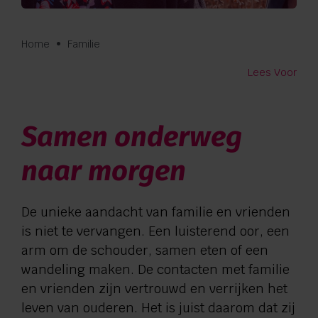
Verwijzers
Home
•
Familie
Contact
Lees Voor
Privacy
Samen onderweg
Vragen en advies:
naar morgen
088 110 6000
De unieke aandacht van familie en vrienden
is niet te vervangen. Een luisterend oor, een
Zorg aan huis:
arm om de schouder, samen eten of een
wandeling maken. De contacten met familie
0544 745 555
en vrienden zijn vertrouwd en verrijken het
leven van ouderen. Het is juist daarom dat zij