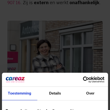
907 16
. Zij is
extern
en werkt
onafhankelijk
.
Toestemming
Details
Over