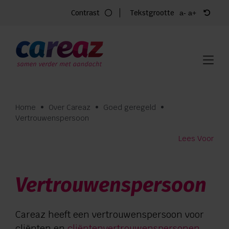
Ga
Contrast
Tekstgrootte
a-
a+
naar
inhoud
Home
Zorg
Locaties
Home
•
Over Careaz
•
Goed geregeld
•
Vertrouwenspersoon
Vacatures
Lees Voor
Over Careaz
Vertrouwenspersoon
Organisatie
Goed geregeld
Careaz heeft een vertrouwenspersoon voor
cliënten en
cliëntenvertrouwenspersonen