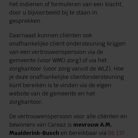
het indienen of formuleren van een klacht,
Verwijzers
door u bijvoorbeeld bij te staan in
gesprekken.
Contact
Daarnaast kunnen cliënten ook
onafhankelijke cliënt ondersteuning krijgen
Privacy
van een vertrouwenspersoon via de
gemeente (voor WMO zorg) of via het
zorgkantoor (voor zorg vanuit de WLZ). Hoe
Vragen en advies:
je deze onafhankelijke clientondersteuning
kunt bereiken is te vinden via de eigen
088 110 6000
website van de gemeente en het
zorgkantoor.
Zorg aan huis:
De vertrouwenspersoon voor alle cliënten en
0544 745 555
bewoners van Careaz is
mevrouw A.M.
Maalderink-Busch
en bereikbaar via
06 137