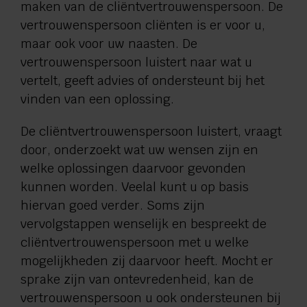
maken van de cliëntvertrouwenspersoon. De
Duurzaamheid
vertrouwenspersoon cliënten is er voor u,
maar ook voor uw naasten. De
Klokkenluidersregeling
vertrouwenspersoon luistert naar wat u
vertelt, geeft advies of ondersteunt bij het
Algemene voorwaarden
vinden van een oplossing.
Nieuws
De cliëntvertrouwenspersoon luistert, vraagt
door, onderzoekt wat uw wensen zijn en
Samenwerkingspartners
welke oplossingen daarvoor gevonden
kunnen worden. Veelal kunt u op basis
Jaarrekening
hiervan goed verder. Soms zijn
Vrienden van Careaz
vervolgstappen wenselijk en bespreekt de
cliëntvertrouwenspersoon met u welke
Familie
mogelijkheden zij daarvoor heeft. Mocht er
sprake zijn van ontevredenheid, kan de
Vrijwilligers
vertrouwenspersoon u ook ondersteunen bij