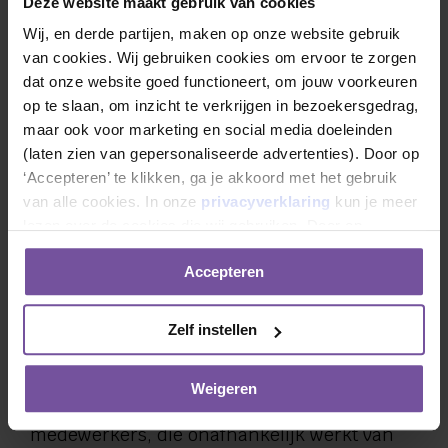
Deze website maakt gebruik van cookies
Wij, en derde partijen, maken op onze website gebruik 
van cookies. Wij gebruiken cookies om ervoor te zorgen 
Vertrouwenspersoon medewerkers
dat onze website goed functioneert, om jouw voorkeuren 
op te slaan, om inzicht te verkrijgen in bezoekersgedrag, 
Medewerkers, vrijwilligers en stagiaires van
maar ook voor marketing en social media doeleinden 
Careaz hebben recht op onafhankelijke
(laten zien van gepersonaliseerde advertenties). Door op 
ondersteuning bij vragen of klachten over
‘Accepteren’ te klikken, ga je akkoord met het gebruik 
het werken bij Careaz. Bijvoorbeeld bij
van alle cookies. In onze 
privacyverklaring
 kun je meer 
ongewenst gedrag (agressie en geweld,
lezen over de cookies die wij gebruiken. Door op 
seksuele intimidatie, pesten of discriminatie)
‘Weigeren’ te klikken ga je alleen akkoord met het gebruik 
Accepteren
van noodzakelijke cookies.
van collega’s, leidinggevende of cliënten. De
vertrouwenspersoon luistert, geeft advies en
Zelf instellen
hulp bij het vinden van een oplossing of bij
het indienen van een klacht.
Weigeren
Careaz heeft een vertrouwenspersoon
medewerkers, die onafhankelijk werkt van