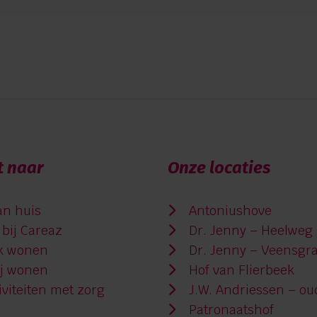
t naar
Onze locaties
an huis
Antoniushove
bij Careaz
Dr. Jenny – Heelweg
jk wonen
Dr. Jenny – Veensgr
ij wonen
Hof van Flierbeek
viteiten met zorg
J.W. Andriessen – ou
Patronaatshof