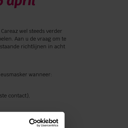
 april
 Careaz wel steeds verder
pelen. Aan u de vraag om te
taande richtlijnen in acht
dneusmasker wanneer:
ste contact),