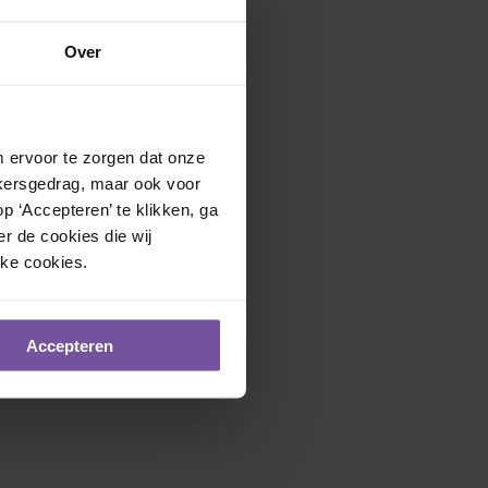
Over
 ervoor te zorgen dat onze 
kersgedrag, maar ook voor 
 ‘Accepteren’ te klikken, ga 
r de cookies die wij 
n kunt u altijd terecht bij
jke cookies.
Accepteren