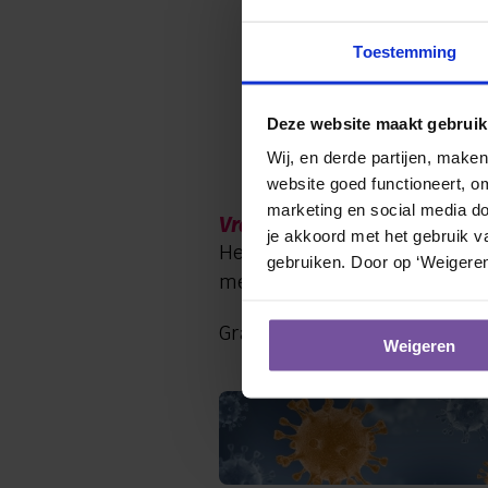
Heeft u coronagerelateer
Toestemming
Geef elkaar de ruimte.
Hoest en nies in uw ell
Geen handen schudden
Deze website maakt gebruik
Was uw handen regelma
Wij, en derde partijen, make
Zorg voor voldoende vent
website goed functioneert, o
marketing en social media doe
Vragen?
je akkoord met het gebruik va
Heeft u vragen over bovenstaa
gebruiken. Door op ‘Weigeren
medewerkers van de afdelin
Graag rekenen we weer op 
Weigeren