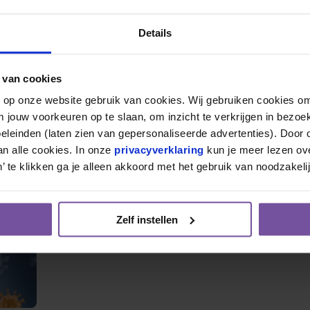
de klachten? Blijf thuis en doe een zelftest.
Details
eboog.
.
 van cookies
tig.
n op onze website gebruik van cookies. Wij gebruiken cookies om
ilatie.
m jouw voorkeuren op te slaan, om inzicht te verkrijgen in bezoe
leinden (laten zien van gepersonaliseerde advertenties). Door op
n alle cookies. In onze 
privacyverklaring
 kun je meer lezen ove
nde informatie of de situatie van uzelf/uw naaste, da
’ te klikken ga je alleen akkoord met het gebruik van noodzakeli
g.
uw medewerking!
Zelf instellen