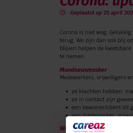
Corona: upd
0544 745 555
Geplaatst op 25 april 20
Corona is niet weg. Gelukki
terug. We zijn dan ook blij
blijven helpen de kwetsbare
te nemen.
Mondneusmasker
Medewerkers, vrijwilligers
ze klachten hebben, maa
ze in contact zijn gewee
een bewoner/cliënt dit g
een medewerker, vrijwill
Wat nog steeds geldt