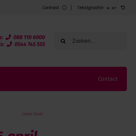
Contrast
Tekstgrootte
a-
a+
Zoeken
s:
088 110 6000
naar:
is:
0544 745 555
Contact
Lees Voor