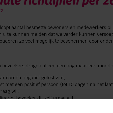
ate richtlijnen per 26
22
g loopt aantal besmette bewoners en medewerkers bij
 om u te kunnen melden dat we verder kunnen versoe
 ouderen zo veel mogelijk te beschermen door onders
 en bezoekers dragen alleen een nog maar een mon
r corona negatief getest zijn,
st met een positief persoon (tot 10 dagen na het laat
raag wil,
iger of bezoeker dit zelf graag wil.