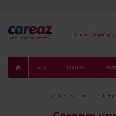
Ga
naar
Home
inhoud
Zorg
Locaties
Vacatures
Familie
Vrijwilligers
Over Careaz
Familie
Vrijwilligers
Verwijzers
Contact
Privacy
Zorg
Locaties
Vaca
Vragen en advies:
088 110 6000
Home
•
Corona: update richtlijnen pe
Zorg aan huis: