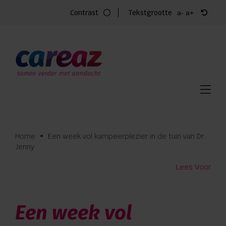
Ga
Contrast
Tekstgrootte
a-
a+
naar
inhoud
Home
Zorg
Locaties
Vacatures
Home
•
Een week vol kampeerplezier in de tuin van Dr.
Jenny
Over Careaz
Lees Voor
Familie
Een week vol
Vrijwilligers