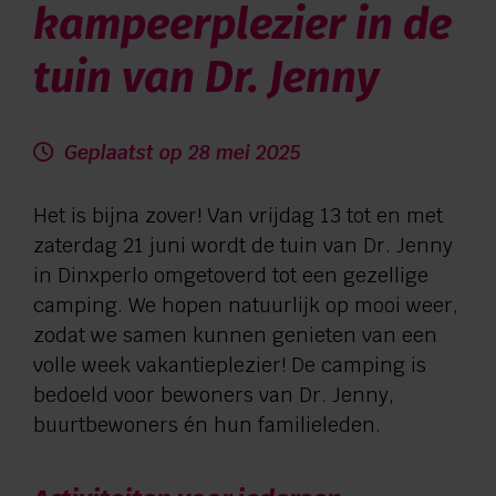
kampeerplezier in de
Verwijzers
tuin van Dr. Jenny
Contact
Privacy
Geplaatst op 28 mei 2025
Het is bijna zover! Van vrijdag 13 tot en met
Vragen en advies:
zaterdag 21 juni wordt de tuin van Dr. Jenny
in Dinxperlo omgetoverd tot een gezellige
088 110 6000
camping. We hopen natuurlijk op mooi weer,
zodat we samen kunnen genieten van een
Zorg aan huis:
volle week vakantieplezier! De camping is
bedoeld voor bewoners van Dr. Jenny,
0544 745 555
buurtbewoners én hun familieleden.