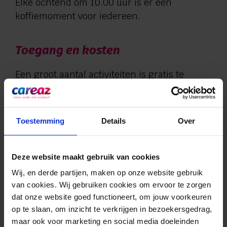
Elke ochtend om 10.00 uur is er een
koffiemoment voor iedereen.
Toegang en kosten
Een groot aantal activiteiten is gratis te
bezoeken. Voor sommige vragen we een
kleine bijdrage van familieleden,
mantelzorgers en gasten. Deze bijdrage is
Toestemming
Details
Over
inclusief koffie en thee.
Poffertjes eten
€ 5,00
Deze website maakt gebruik van cookies
Zomerspel + ijs
€ 3,50
Wij, en derde partijen, maken op onze website gebruik 
Stippen met Els
€ 15,00
van cookies. Wij gebruiken cookies om ervoor te zorgen 
dat onze website goed functioneert, om jouw voorkeuren 
Bingo met mooie prijzen
€ 5,00
op te slaan, om inzicht te verkrijgen in bezoekersgedrag, 
Rock en rollator
€ 3,50
maar ook voor marketing en social media doeleinden 