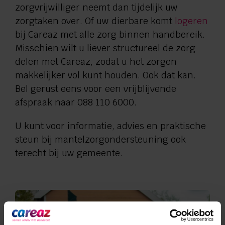
zorgvrijwilliger neemt dan tijdelijk uw
zorgtaken over. Of uw dierbare komt
logeren
bij Careaz met alle zorg binnen handbereik.
Misschien wilt u liever structureel de zorg
delen met Careaz, zodat u het zorgen
makkelijker vol kunt houden. Ook dat kan.
Bel gerust eens voor een vrijblijvende
afspraak naar 088 110 6000.
U kunt voor informatie, advies en praktische
steun bij mantelzorgondersteuning ook
terecht bij uw gemeente.