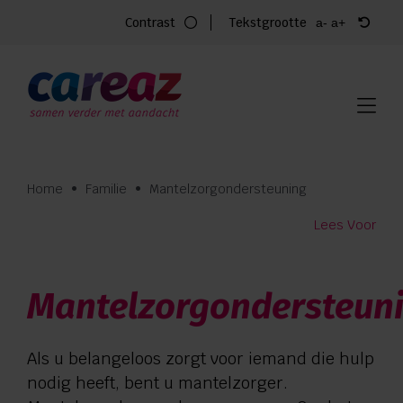
Ga
Contrast
Tekstgrootte
a-
a+
naar
inhoud
Home
Zorg
Locaties
Home
•
Familie
•
Mantelzorgondersteuning
Vacatures
Lees Voor
Over Careaz
Mantelzorgondersteun
Familie
Als u belangeloos zorgt voor iemand die hulp
Vrijwilligers
nodig heeft, bent u mantelzorger.