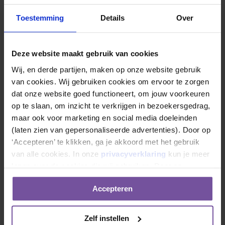
Toestemming
Details
Over
Deze website maakt gebruik van cookies
Wij, en derde partijen, maken op onze website gebruik 
van cookies. Wij gebruiken cookies om ervoor te zorgen 
dat onze website goed functioneert, om jouw voorkeuren 
op te slaan, om inzicht te verkrijgen in bezoekersgedrag, 
maar ook voor marketing en social media doeleinden 
(laten zien van gepersonaliseerde advertenties). Door op 
‘Accepteren’ te klikken, ga je akkoord met het gebruik 
van alle cookies. In onze 
privacyverklaring
 kun je meer 
lezen over de cookies die wij gebruiken. Door op 
‘Weigeren’ te klikken ga je alleen akkoord met het gebruik 
Accepteren
van noodzakelijke cookies.
Neem direct contact op
Zelf instellen