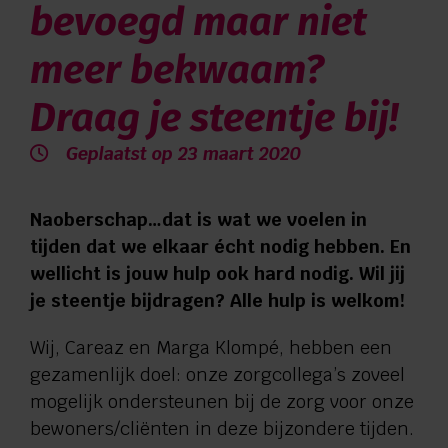
bevoegd maar niet
Verwijzers
meer bekwaam?
Contact
Draag je steentje bij!
Privacy
Geplaatst op 23 maart 2020
Vragen en advies:
Naoberschap…dat is wat we voelen in
tijden dat we elkaar écht nodig hebben. En
088 110 6000
wellicht is jouw hulp ook hard nodig. Wil jij
je steentje bijdragen? Alle hulp is welkom!
Zorg aan huis:
Wij, Careaz en Marga Klompé, hebben een
gezamenlijk doel: onze zorgcollega’s zoveel
0544 745 555
mogelijk ondersteunen bij de zorg voor onze
bewoners/cliënten in deze bijzondere tijden.