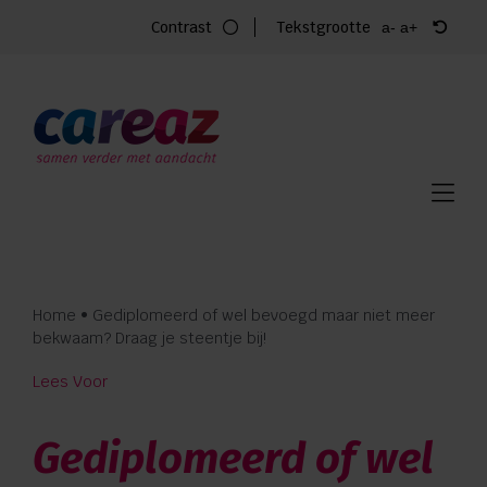
Ga
Contrast
Tekstgrootte
a-
a+
naar
inhoud
Home
Zorg
Locaties
Vacatures
Home
•
Gediplomeerd of wel bevoegd maar niet meer
Over Careaz
bekwaam? Draag je steentje bij!
Lees Voor
Familie
Gediplomeerd of wel
Vrijwilligers