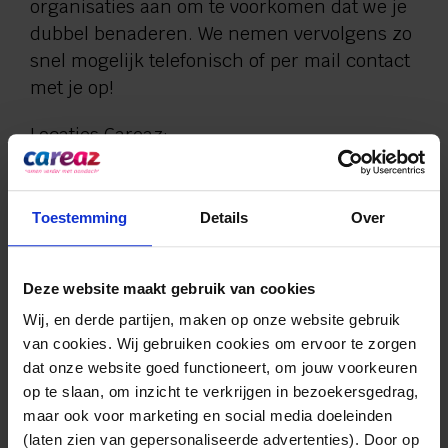
organisaties aan om te voorkomen dat we je
dubbel benaderen. We nemen vervolgens zo
snel mogelijk telefonisch of per mail contact
met je op!
Locaties Careaz:
Borculo
Dinxperlo
Toestemming
Details
Over
Lichtenvoorde
Thuiszorg Careaz:
Deze website maakt gebruik van cookies
Wij, en derde partijen, maken op onze website gebruik 
Aalten
van cookies. Wij gebruiken cookies om ervoor te zorgen 
Berkelland
dat onze website goed functioneert, om jouw voorkeuren 
Oost-Gelre
op te slaan, om inzicht te verkrijgen in bezoekersgedrag, 
Winterswijk
maar ook voor marketing en social media doeleinden 
(laten zien van gepersonaliseerde advertenties). Door op 