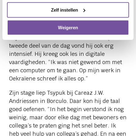
Tsypuk: “Je bent niet alleen met de
Zelf instellen
zorghandelingen bezig, je moet ook in
gesprek gaan, bijvoorbeeld in een rollenspel.
Weigeren
Door die combinatie met taal was het voor
mij interessant.” De Nederlandse les op het
tweede deel van de dag vond hij ook erg
intensief. Hij kreeg ook les in digitale
vaardigheden. “Ik was niet gewend om met
een computer om te gaan. Op mijn werk in
Oekraïene schreef ik alles op.”
Zijn stage liep Tsypuk bij Careaz J.W.
Andriessen in Borculo. Daar kon hij de taal
goed oefenen. “In het begin verstond ik nog
weinig, maar door elke dag met bewoners en
collega’s te praten ging het snel beter. Ik
heb veel hulp van collega’s gehad. En na een