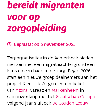
bereidt migranten
Verwijzers
voor op
Contact
zorgopleiding
Privacy
Geplaatst op 5 november 2025
Vragen en advies:
Zorgorganisaties in de Achterhoek bieden
088 110 6000
mensen met een migratieachtergrond een
kans op een baan in de zorg. Begin 2026
start een nieuwe groep deelnemers aan het
Zorg aan huis:
project Kleurrijk Zorgen, een initiatief
van
Azora
, Careaz en
Markenheem
in
0544 745 555
samenwerking met het
Graafschap College
.
Volgend jaar sluit ook
De Gouden Leeuw