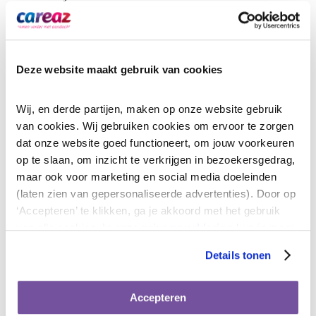
Deze website maakt gebruik van cookies
Wij, en derde partijen, maken op onze website gebruik 
van cookies. Wij gebruiken cookies om ervoor te zorgen 
dat onze website goed functioneert, om jouw voorkeuren 
op te slaan, om inzicht te verkrijgen in bezoekersgedrag, 
maar ook voor marketing en social media doeleinden 
(laten zien van gepersonaliseerde advertenties). Door op 
‘Accepteren’ te klikken, ga je akkoord met het gebruik 
van alle cookies. In onze 
privacyverklaring
 kun je meer 
lezen over de cookies die wij gebruiken. Door op 
Details tonen
‘Weigeren’ te klikken ga je alleen akkoord met het gebruik 
Oleh Tsypuk oefent het tandenpoetsen.
van functionele cookies.
Ingrid Wibbelink kijkt mee.
Accepteren