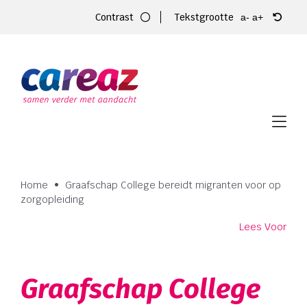
Ga
Contrast
Tekstgrootte
a-
a+
naar
inhoud
Home
Zorg
Locaties
Vacatures
Home
•
Graafschap College bereidt migranten voor op
zorgopleiding
Over Careaz
Lees Voor
Familie
Graafschap College
Vrijwilligers