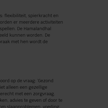
flexibiliteit, spierkracht en
worden er meerdere activiteiten
sspellen. De Hamalandhal
espeeld kunnen worden. De
praak met hen wordt de
oord op de vraag: ‘Gezond
et alleen een gezellige
terecht met een zorgvraag.
en, advies te geven of door te
at om slaapproblemen, voeding,