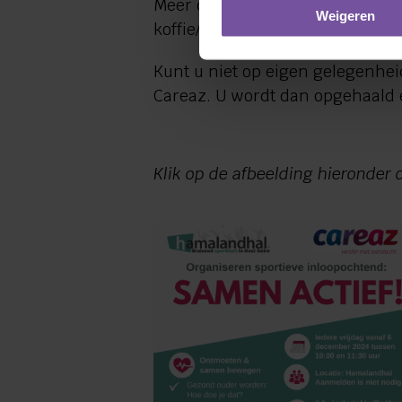
Meer de Walcherenstraat 3 in Li
Weigeren
koffie/thee en gezonde snack, of
Kunt u niet op eigen gelegenhe
Careaz. U wordt dan opgehaald 
Klik op de afbeelding hieronder 