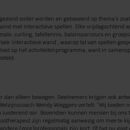
p gezond ouder worden en gebaseerd op thema’s zoals: 
raind met interactieve spellen. Elke vrijdagochtend 
oals: curling, tafeltennis, balansparcours en groep
itale ‘interactieve wand’, waarop tal van spellen g
loed op het activiteitenprogramma, want in samens
esteld.
 dan alleen bewegen. Deelnemers krijgen ook antw
Welzijnscoach Wendy Wieggers vertelt: “Wij bieden ni
n luisterend oor. Bovendien kunnen mensen bij ons 
iotherapeut zijn regelmatig aanwezig om mee te kijk
 andere (zorg)professionals zijn kort. Of het nu ga