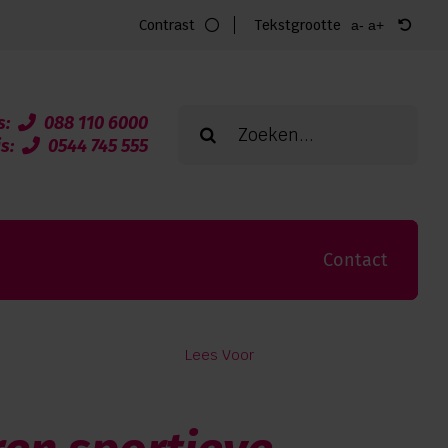
Contrast
Tekstgrootte
a-
a+
Zoeken
s:
088 110 6000
naar:
is:
0544 745 555
Contact
Lees Voor