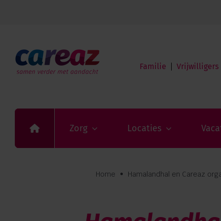
Ga
naar
Home
inhoud
Zorg
Locaties
Vacatures
Familie
Vrijwilligers
Over Careaz
Familie
Vrijwilligers
Verwijzers
Contact
Privacy
Zorg
Locaties
Vaca
Vragen en advies:
088 110 6000
Home
•
Hamalandhal en Careaz orga
Zorg aan huis: