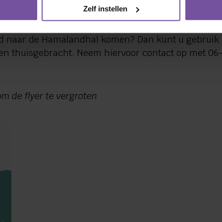
chtenvoorde. Aanmelden is niet nodig. Kosten: 2 eur
Zelf instellen
 7 euro inclusief lunch.
id naar de Hamalandhal komen? Dan kunt u gebruik
en thuisgebracht. Neem hiervoor contact op met 06-
om de flyer te vergroten