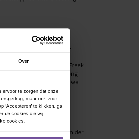
ijken we hoeveel mensen de
n de Hamalandhal werken al
Over
 met haar dagactiviteiten. Freek
modatie is ingericht voor jong
modatie. Een doelgroep die we
 ervoor te zorgen dat onze 
kersgedrag, maar ook voor 
 ‘Accepteren’ te klikken, ga 
r de cookies die wij 
jke cookies.
in de Hamalandhal aan de Van der