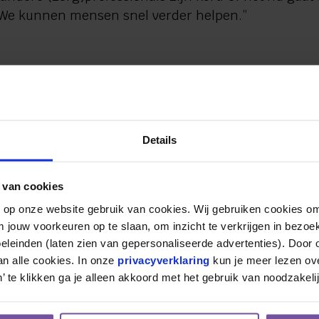
. We kunnen mensen snel verder helpen.”
een pilot. Wendy vertelt: “De komende tien weken k
 activiteiten aansluiten bij hun wensen”. Careaz e
Details
itaal ouder worden. Careaz zit er al een aantal jaar
der van de Hamalandhal en vertelt: “Onze sportaccom
 van cookies
ook ouderen actief kunnen betrekken bij onze accom
. Bewegen is immers belangrijk voor iedereen”.
n op onze website gebruik van cookies. Wij gebruiken cookies om
m jouw voorkeuren op te slaan, om inzicht te verkrijgen in bezoe
leinden (laten zien van gepersonaliseerde advertenties). Door op
n alle cookies. In onze 
privacyverklaring
 kun je meer lezen ove
’ te klikken ga je alleen akkoord met het gebruik van noodzakeli
cember en is iedere vrijdag van 10.00 tot 11.30 uur 