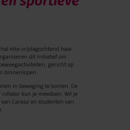
en sportieve
al elke vrijdagochtend haar
ganiseren dit initiatief om
eweegactiviteiten, gericht op
on binnenlopen.
 samen in beweging te komen. De
f rollator kun je meedoen. Wil je
s van Careaz en studenten van
n.