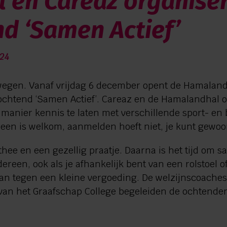
 en Careaz organiser
d ‘Samen Actief’
24
egen. Vanaf vrijdag 6 december opent de Hamalandh
ochtend ‘Samen Actief’. Careaz en de Hamalandhal or
anier kennis te laten met verschillende sport- en b
een is welkom, aanmelden hoeft niet, je kunt gewo
 thee en een gezellig praatje. Daarna is het tijd om
edereen, ook als je afhankelijk bent van een rolstoel o
kan tegen een kleine vergoeding. De welzijnscoache
van het Graafschap College begeleiden de ochtende