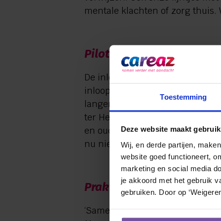
mentale klachten of zorg thuis
Pilot
De inloopochtenden starten als 
inloop weten te vinden en welke
Toestemming
langer samen op het gebied van v
ter Heijden is facilitair beheer
Deze website maakt gebruik
en oud. Het is mooi dat we nu 
nu niet veel zien in de sporthal
Wij, en derde partijen, make
website goed functioneert, o
marketing en social media doe
je akkoord met het gebruik va
Praktische informatie
gebruiken. Door op ‘Weigeren
‘Samen Actief’ start vanaf 6 de