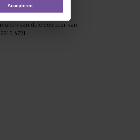
o per persoon inclusief
Accepteren
 maken van de electrocar van
2215 4721.