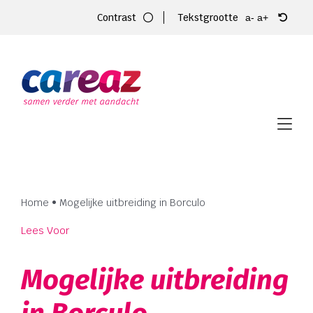
Ga
Contrast
Tekstgrootte
a-
a+
naar
inhoud
Home
Zorg
Locaties
Vacatures
Home
•
Mogelijke uitbreiding in Borculo
Over Careaz
Lees Voor
Familie
Mogelijke uitbreiding
Vrijwilligers