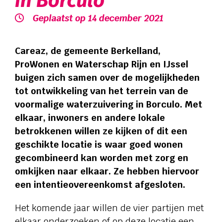
in Borculo
Verwijzers
Geplaatst op 14 december 2021
Contact
Careaz, de gemeente Berkelland,
ProWonen en Waterschap Rijn en IJssel
Privacy
buigen zich samen over de mogelijkheden
tot ontwikkeling van het terrein van de
voormalige waterzuivering in Borculo. Met
Vragen en advies:
elkaar, inwoners en andere lokale
088 110 6000
betrokkenen willen ze kijken of dit een
geschikte locatie is waar goed wonen
gecombineerd kan worden met zorg en
Zorg aan huis:
omkijken naar elkaar. Ze hebben hiervoor
een intentieovereenkomst afgesloten.
0544 745 555
Het komende jaar willen de vier partijen met
elkaar onderzoeken of op deze locatie een