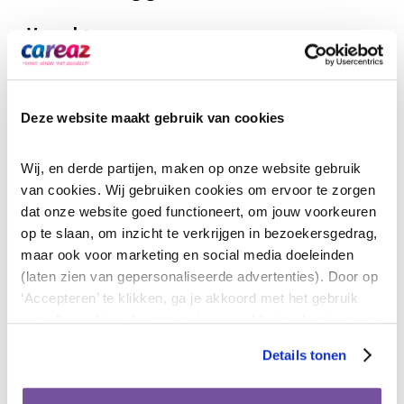
Vervolg
Na de onderzoeksfase bepalen de partijen
wat de uitgangspunten voor de wijk worden
en starten de volgende fases. Dan wordt een
Deze website maakt gebruik van cookies
ontwerp voor de wijk gemaakt, worden de
ruimtelijke procedures doorlopen en kan
Wij, en derde partijen, maken op onze website gebruik 
uiteindelijk gestart worden met realisatie.
van cookies. Wij gebruiken cookies om ervoor te zorgen 
Het daadwerkelijk bouwen van de wijk zal
dat onze website goed functioneert, om jouw voorkeuren 
waarschijnlijk op zijn vroegst in 2025
op te slaan, om inzicht te verkrijgen in bezoekersgedrag, 
starten.
maar ook voor marketing en social media doeleinden 
(laten zien van gepersonaliseerde advertenties). Door op 
Ard-Jan Bolijn, bestuurder a.i. bij Careaz:
‘Accepteren’ te klikken, ga je akkoord met het gebruik 
“Zolang mogelijk zelfstandig blijven wonen,
van alle cookies. In onze 
privacyverklaring
 kun je meer 
lezen over de cookies die wij gebruiken. Door op 
thuis of in een andere woning, mét zorg en
Details tonen
‘Weigeren’ te klikken ga je alleen akkoord met het gebruik 
ondersteuning wanneer dat nodig is. Dat is
van functionele cookies.
wat de meeste mensen willen. Dat ook in de