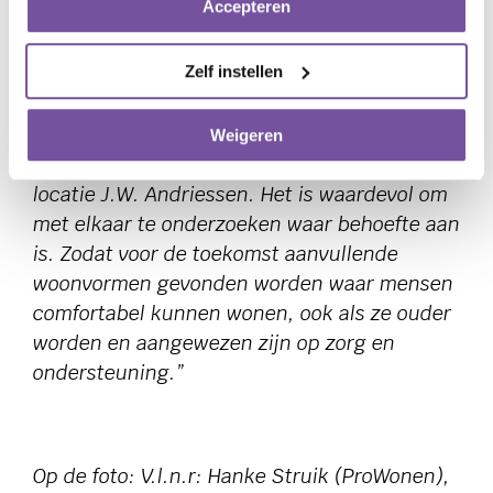
Accepteren
toekomst te kunnen blijven bieden, vraagt
om aanpassingen van de manier waarop zorg
Zelf instellen
en wonen nu is georganiseerd. Daar horen
ook nieuwe woonzorg-concepten bij,
aanvullend op de traditionele thuiszorg en de
Weigeren
verpleegzorg in woonzorgcentra zoals onze
locatie J.W. Andriessen. Het is waardevol om
met elkaar te onderzoeken waar behoefte aan
is. Zodat voor de toekomst aanvullende
woonvormen gevonden worden waar mensen
comfortabel kunnen wonen, ook als ze ouder
worden en aangewezen zijn op zorg en
ondersteuning.”
Op de foto: V.l.n.r: Hanke Struik (ProWonen),