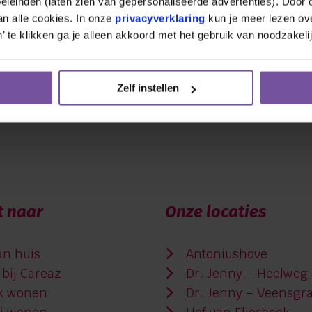
leinden (laten zien van gepersonaliseerde advertenties). Door op
n alle cookies. In onze 
privacyverklaring
 kun je meer lezen ove
’ te klikken ga je alleen akkoord met het gebruik van noodzakeli
erdracht tussen VVT en ziekenhui
nde ...
Zelf instellen
t naar
Onze locaties
an huis
Antoniushove
bij Careaz
Dr. Jenny – Heelweg
jk wonen
Dr. Jenny – Veensgr