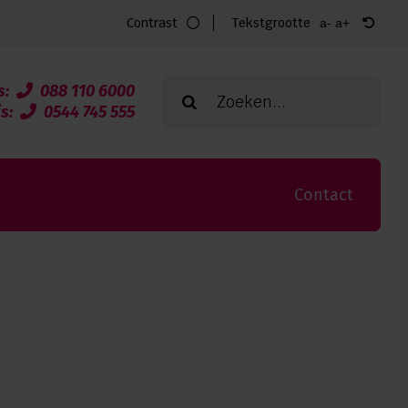
Contrast
Tekstgrootte
a-
a+
Zoeken
s:
088 110 6000
naar:
is:
0544 745 555
Contact