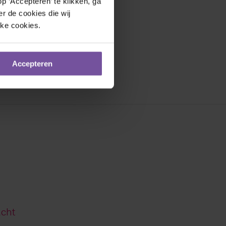
 ‘Accepteren’ te klikken, ga 
r de cookies die wij 
jke cookies.
zen
Accepteren
acht