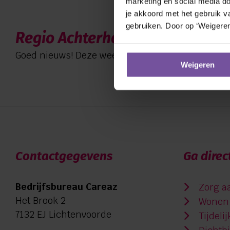
marketing en social media doe
je akkoord met het gebruik va
gebruiken. Door op ‘Weigeren
Regio Achterhoek live met eOv
Goed nieuws! Deze week starten negen deelneme
Weigeren
Contactgegevens
Ga direc
Bedrijfsbureau Careaz
Zorg a
Het Brook 2
Wonen 
7132 EJ Lichtenvoorde
Tijdeli