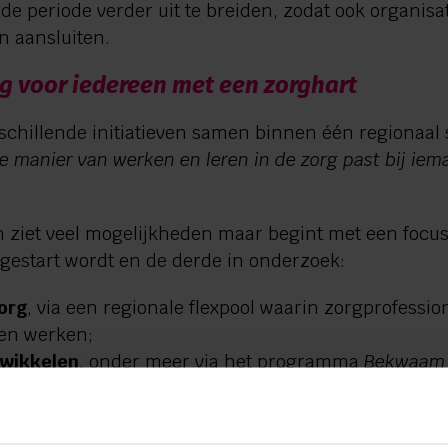
e periode verder uit te breiden, zodat ook organisa
n aansluiten.
g voor iedereen met een zorghart
rschillende initiatieven samen binnen één regiona
e manier van werken en leren in de zorg past bij iem
en ziet veel mogelijkheden maar begint met een fo
 gestart wordt en de derde in onderzoek:
zorg
, via een regionale flexpool waarin zorgprofessio
en werken;
twikkelen
, onder meer via het programma
Bekwaam i
aire leer-, in- en doorstroomroutes;
rokkenheid
, waarin onderzocht wordt hoe het same
igers en mantelzorgers) zo goed mogelijk gefacilitee