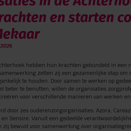
saties in de Achterh
rachten en starten c
Mekaar
 2026
Achterhoek hebben hun krachten gebundeld in een n
samenwerking zetten zij een gezamenlijke stap om d
gankelijk te houden. Door samen te werken op gede
l beter te benutten, willen de organisaties zorgpro
reëren voor verschillende manieren van werken en 
eerd door zes ouderenzorgorganisaties: Azora, Carea
n Sensire. Vanuit een gedeelde verantwoordelijkhe
n zij bewust voor samenwerking over organisatiegre