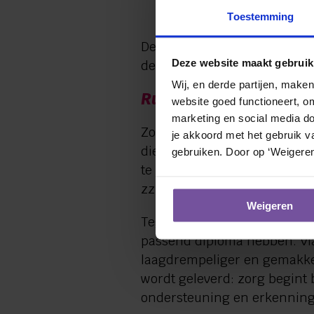
worden.
Toestemming
Deze aanpak maakt het mogel
Deze website maakt gebruik
de Achterhoek, passend bij h
Wij, en derde partijen, make
Ruimte voor verschill
website goed functioneert, o
marketing en social media doe
Zorg voor Mekaar biedt een 
je akkoord met het gebruik va
dienstverbanden en bestaand
gebruiken. Door op ‘Weigeren
te werken over organisaties
zzp- of uitzendconstructies, 
Weigeren
Tegelijkertijd richt Zorg vo
passend diploma hebben. Via
laagdrempeliger en gemakkel
wordt geleverd: zorg begint b
ondersteuning en erkenning