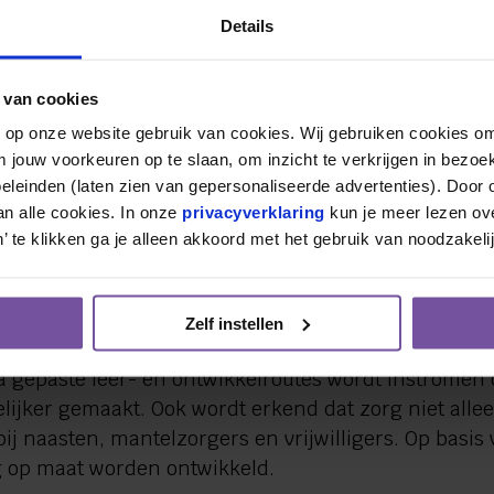
Details
ijk om mensen op verschillende manieren te betrekk
 van cookies
un voorkeuren, levensfase en persoonlijke situatie.
n op onze website gebruik van cookies. Wij gebruiken cookies om
ende manieren van werken
m jouw voorkeuren op te slaan, om inzicht te verkrijgen in bezoe
leinden (laten zien van gepersonaliseerde advertenties). Door op
regionaal antwoord op de veranderende arbeidsmarkt
n alle cookies. In onze 
privacyverklaring
 kun je meer lezen ove
e flexvormen binnen organisaties, maakt de coöpera
’ te klikken ga je alleen akkoord met het gebruik van noodzakeli
 heen. Daarmee ontstaat ook een alternatief voor me
maar wel betrokken willen blijven bij de zorg in de r
Zelf instellen
or Mekaar zich op mensen die interesse hebben in de
 gepaste leer- en ontwikkelroutes wordt instromen
ijker gemaakt. Ook wordt erkend dat zorg niet alle
ij naasten, mantelzorgers en vrijwilligers. Op basis
 op maat worden ontwikkeld.