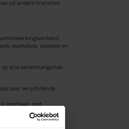
ties uit andere branches
al samenwerkingsverband.
ands levensfase, talenten en
cus op drie samenhangende
nals over verschillende
s inzetbaar
, met
nwerken met onbetaalde
rd en ondersteund kan