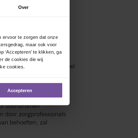
Over
en bij zorg en welzijn in
 ervoor te zorgen dat onze 
kersgedrag, maar ook voor 
 ‘Accepteren’ te klikken, ga 
 in de zorg. Naast vaste
r de cookies die wij 
tie het mogelijk om flexibel
jke cookies.
nsen die eerder kozen voor
egio.
Accepteren
 zorg, maar (nog) geen
 of doorstromen
en door zorgprofessionals
 van behoeften, zal