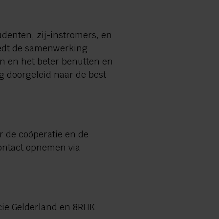
udenten, zij-instromers, en
biedt de samenwerking
n en het beter benutten en
g doorgeleid naar de best
r de coöperatie en de
 contact opnemen via
ie Gelderland en 8RHK