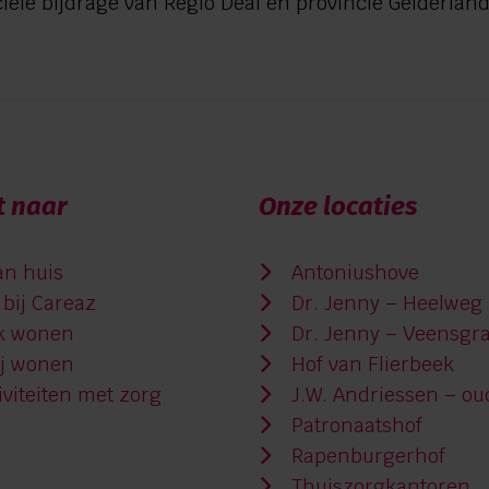
ële bijdrage van Regio Deal en provincie Gelderland
t naar
Onze locaties
an huis
Antoniushove
bij Careaz
Dr. Jenny – Heelweg
jk wonen
Dr. Jenny – Veensgr
ij wonen
Hof van Flierbeek
viteiten met zorg
J.W. Andriessen – ou
Patronaatshof
Rapenburgerhof
Thuiszorgkantoren