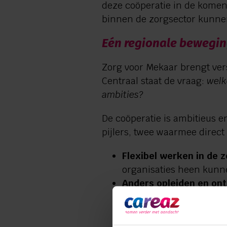
deze coöperatie in de komend
binnen de zorgsector kunne
Eén regionale bewegin
Zorg voor Mekaar brengt ve
Centraal staat de vraag:
welk
ambities?
De coöperatie is ambitieus 
pijlers, twee waarmee direct
Flexibel werken in de 
organisaties heen kunn
Anders opleiden en on
laagdrempelige en modul
Informele zorg en bet
zorgverleners (vrijwill