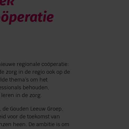
oek
oöperatie
ieuwe regionale coöperatie:
e zorg in de regio ook op de
elde thema’s om het
fessionals behouden,
leren in de zorg.
z, de Gouden Leeuw Groep,
id voor de toekomst van
nzen heen. De ambitie is om