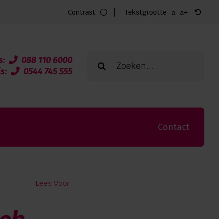
Contrast
Tekstgrootte
a-
a+
Zoeken
s:
088 110 6000
naar:
is:
0544 745 555
Contact
Lees Voor