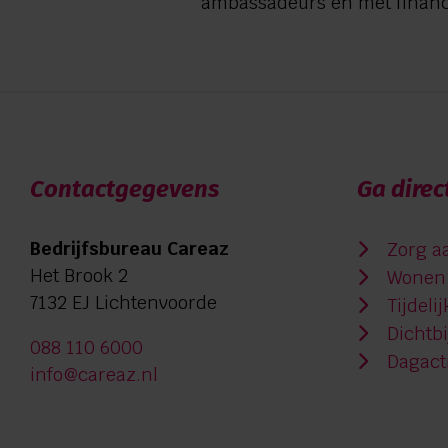
ambassadeurs en met financi
Contactgegevens
Ga direc
Bedrijfsbureau Careaz
Zorg a
Het Brook 2
Wonen 
7132 EJ Lichtenvoorde
Tijdeli
Dichtb
088 110 6000
Dagacti
info@careaz.nl