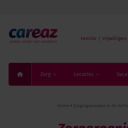
Ga
naar
Home
inhoud
Zorg
Locaties
Vacatures
Familie
Vrijwilligers
Over Careaz
Familie
Vrijwilligers
Verwijzers
Contact
Privacy
Zorg
Locaties
Vaca
Vragen en advies:
088 110 6000
Home
•
Zorgorganisaties in de Ach
Zorg aan huis: