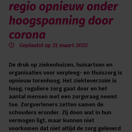
regio opnieuw onder
Verwijzers
hoogspanning door
Contact
corona
Privacy
Geplaatst op 21 maart 2022
Vragen en advies:
De druk op ziekenhuizen, huisartsen en
organisaties voor verpleeg- en thuiszorg is
088 110 6000
opnieuw torenhoog. Het ziekteverzuim is
hoog, reguliere zorg gaat door en het
aantal mensen met een zorgvraag neemt
Zorg aan huis:
toe. Zorgverleners zetten samen de
0544 745 555
schouders eronder. Zij doen wat in hun
vermogen ligt, maar kunnen niet
voorkomen dat niet altijd de zorg geleverd