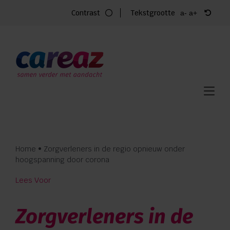
Ga
Contrast
Tekstgrootte
a-
a+
naar
inhoud
Home
Zorg
Locaties
Vacatures
Home
•
Zorgverleners in de regio opnieuw onder
Over Careaz
hoogspanning door corona
Lees Voor
Familie
Zorgverleners in de
Vrijwilligers