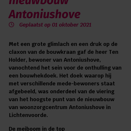
nieuwbouw
Verwijzers
Antoniushove
Contact
Geplaatst op 01 oktober 2021
Privacy
Met een grote glimlach en een druk op de
claxon van de bouwkraan gaf de heer Ten
Holder, bewoner van Antoniushove,
Vragen en advies:
vanochtend het sein voor de onthulling van
een bouwhekdoek. Het doek waarop hij
088 110 6000
met verschillende mede-bewoners staat
afgebeeld, was onderdeel van de viering
Zorg aan huis:
van het hoogste punt van de nieuwbouw
van woonzorgcentrum Antoniushove in
0544 745 555
Lichtenvoorde.
De meiboom in de top