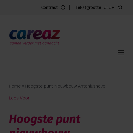
Ga
Contrast
Tekstgrootte
a-
a+
naar
inhoud
Home
Zorg
Locaties
Vacatures
Home
•
Hoogste punt nieuwbouw Antoniushove
Over Careaz
Lees Voor
Familie
Hoogste punt
Vrijwilligers