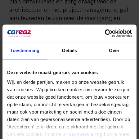
plan ontwikkelde en zorg draagt voor de
architectuur en het projectmanagement, gaf
aan tevreden te zijn over de voortgang en
erg trots te zijn op het resultaat. Wethouder
Jos Hoenderboom noemde het nieuwe
woonzorgcentrum een ‘parel voor de zorg en
Toestemming
Details
Over
het centrum van Lichtenvoorde’.
Najaar 2022 verhuizen
Deze website maakt gebruik van cookies
Naar verwachting zal het gebouw voor de
zomer van 2022 worden opgeleverd en
Wij, en derde partijen, maken op onze website gebruik 
van cookies. Wij gebruiken cookies om ervoor te zorgen 
verhuizen de bewoners naar hun nieuwe
dat onze website goed functioneert, om jouw voorkeuren 
appartement in het najaar van 2022. Het
op te slaan, om inzicht te verkrijgen in bezoekersgedrag, 
oude Antoniushove had 80 appartementen,
maar ook voor marketing en social media doeleinden 
dit aantal wordt in het nieuwe
(laten zien van gepersonaliseerde advertenties). Door op 
woonzorgcentrum uitgebreid naar 104
‘Accepteren’ te klikken, ga je akkoord met het gebruik 
appartementen.
van alle cookies. In onze 
privacyverklaring
 kun je meer 