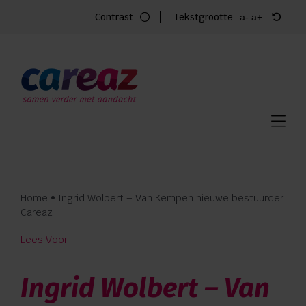
Ga
Contrast
Tekstgrootte
a-
a+
naar
inhoud
Home
Zorg
Locaties
Vacatures
Home
•
Ingrid Wolbert – Van Kempen nieuwe bestuurder
Over Careaz
Careaz
Lees Voor
Familie
Ingrid Wolbert – Van
Vrijwilligers