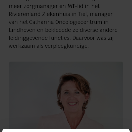
meer zorgmanager en MT-lid in het
Rivierenland Ziekenhuis in Tiel, manager
van het Catharina Oncologiecentrum in
Eindhoven en bekleedde ze diverse andere
leidinggevende functies. Daarvoor was zij
werkzaam als verpleegkundige.