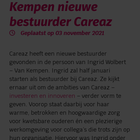
Kempen nieuwe
Verwijzers
bestuurder Careaz
Contact
Geplaatst op 03 november 2021
Privacy
Careaz heeft een nieuwe bestuurder
gevonden in de persoon van Ingrid Wolbert
Vragen en advies:
– Van Kempen. Ingrid zal half januari
starten als bestuurder bij Careaz. Ze kijkt
088 110 6000
ernaar uit om de ambities van Careaz –
investeren en innoveren
– verder vorm te
Zorg aan huis:
geven. Voorop staat daarbij voor haar
warme, betrokken en hoogwaardige zorg
0544 745 555
voor kwetsbare ouderen én een plezierige
werkomgeving voor collega’s die trots zijn op
hun organisatie. Hiervoor was Ingrid onder