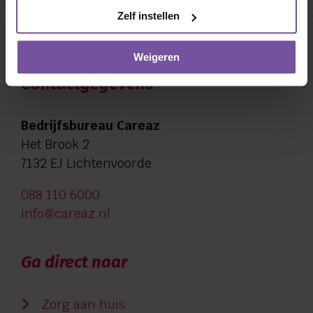
Zelf instellen
Weigeren
Contactgegevens
Bedrijfsbureau Careaz
Het Brook 2
7132 EJ Lichtenvoorde
088 110 6000
info@careaz.nl
Ga direct naar
Zorg aan huis