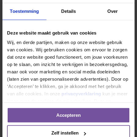
Toestemming
Details
Over
Deze website maakt gebruik van cookies
Wij, en derde partijen, maken op onze website gebruik 
van cookies. Wij gebruiken cookies om ervoor te zorgen 
Ook al is de bouw nog maar net begonnen,
dat onze website goed functioneert, om jouw voorkeuren 
we kijken nu al uit naar de mijlpaal van het
op te slaan, om inzicht te verkrijgen in bezoekersgedrag, 
bereiken van het hoogste punt in, naar
maar ook voor marketing en social media doeleinden 
verwachting, september 2021.
(laten zien van gepersonaliseerde advertenties). Door op 
‘Accepteren’ te klikken, ga je akkoord met het gebruik 
van alle cookies. In onze 
privacyverklaring
 kun je meer 
lezen over de cookies die wij gebruiken. Door op 
‘Weigeren’ te klikken ga je alleen akkoord met het gebruik 
Accepteren
van noodzakelijke cookies.
Zelf instellen