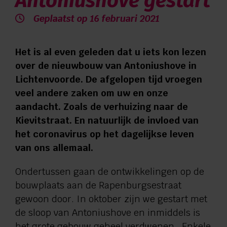
Antoniushove gestart
Verwijzers
Geplaatst op 16 februari 2021
Contact
Het is al even geleden dat u iets kon lezen
over de nieuwbouw van Antoniushove in
Privacy
Lichtenvoorde. De afgelopen tijd vroegen
veel andere zaken om uw en onze
aandacht. Zoals de verhuizing naar de
Vragen en advies:
Kievitstraat. En natuurlijk de invloed van
088 110 6000
het coronavirus op het dagelijkse leven
van ons allemaal.
Zorg aan huis:
Ondertussen gaan de ontwikkelingen op de
bouwplaats aan de Rapenburgsestraat
0544 745 555
gewoon door. In oktober zijn we gestart met
de sloop van Antoniushove en inmiddels is
het grote gebouw geheel verdwenen. Enkele