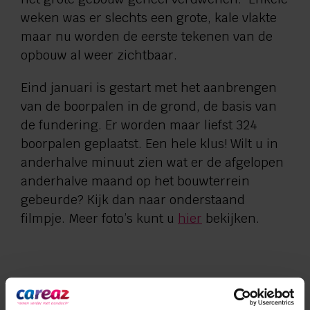
weken was er slechts een grote, kale vlakte
maar nu worden de eerste tekenen van de
opbouw al weer zichtbaar.
Eind januari is gestart met het aanbrengen
van de boorpalen in de grond, de basis van
de fundering. Er worden maar liefst 324
boorpalen geplaatst. Een hele klus! Wilt u in
anderhalve minuut zien wat er de afgelopen
anderhalve maand op het bouwterrein
gebeurde? Kijk dan naar onderstaand
filmpje. Meer foto’s kunt u
hier
bekijken.