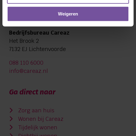
Contactgegevens
Weigeren
Bedrijfsbureau Careaz
Het Brook 2
7132 EJ Lichtenvoorde
088 110 6000
info@careaz.nl
Ga direct naar
Zorg aan huis
Wonen bij Careaz
Tijdelijk wonen
Dichtbij wonen