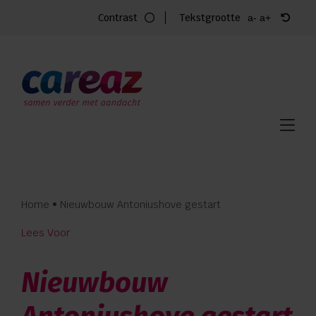
Ga
Contrast
Tekstgrootte
a-
a+
naar
inhoud
Home
Zorg
Locaties
Vacatures
Home
•
Nieuwbouw Antoniushove gestart
Over Careaz
Lees Voor
Familie
Nieuwbouw
Vrijwilligers